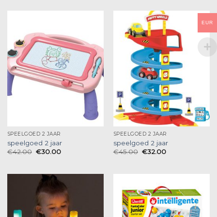
EUR
SPEELGOED 2 JAAR
SPEELGOED 2 JAAR
speelgoed 2 jaar
speelgoed 2 jaar
€
42.00
€
30.00
€
45.00
€
32.00