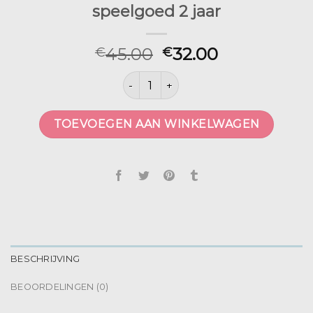
speelgoed 2 jaar
45.00
32.00
€
€
speelgoed 2 jaar aantal
TOEVOEGEN AAN WINKELWAGEN
BESCHRIJVING
BEOORDELINGEN (0)