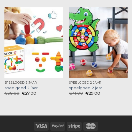
SPEELGOED 2 JAAR
SPEELGOED 2 JAAR
speelgoed 2 jaar
speelgoed 2 jaar
€
38.00
€
27.00
€
41.00
€
29.00