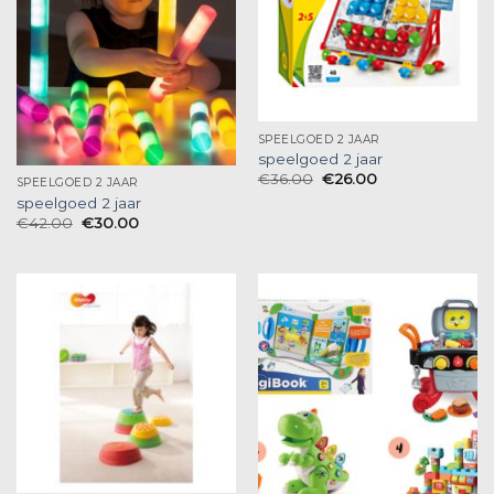
SPEELGOED 2 JAAR
speelgoed 2 jaar
€
36.00
€
26.00
SPEELGOED 2 JAAR
speelgoed 2 jaar
€
42.00
€
30.00