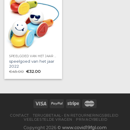
SPEELGOED VAN HET JAAR 2022
speelgoed van het jaar
2022
€
45.00
€
32.00
CONTACT
TERUGBETAAL- EN RETOURNERINGSBELEID
VEELGESTELDE VRAGEN
PRIVACYBELEID
Copyright 2026 ©
www.covid19fgl.com