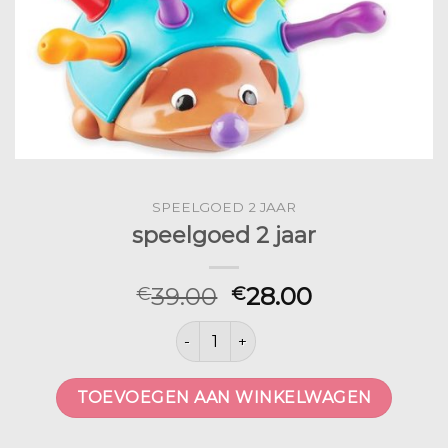
SPEELGOED 2 JAAR
speelgoed 2 jaar
39.00
28.00
€
€
speelgoed 2 jaar aantal
TOEVOEGEN AAN WINKELWAGEN