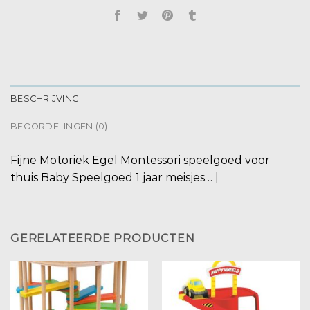
BESCHRIJVING
BEOORDELINGEN (0)
Fijne Motoriek Egel Montessori speelgoed voor
thuis Baby Speelgoed 1 jaar meisjes… |
GERELATEERDE PRODUCTEN