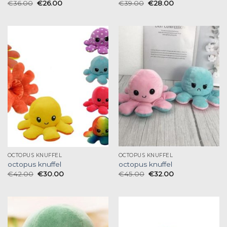
€
36.00
€
26.00
€
39.00
€
28.00
OCTOPUS KNUFFEL
OCTOPUS KNUFFEL
octopus knuffel
octopus knuffel
€
42.00
€
30.00
€
45.00
€
32.00