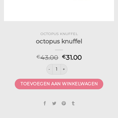
OCTOPUS KNUFFEL
octopus knuffel
43.00
31.00
€
€
octopus knuffel aantal
TOEVOEGEN AAN WINKELWAGEN