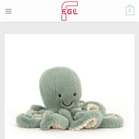
Skip
0
to
content