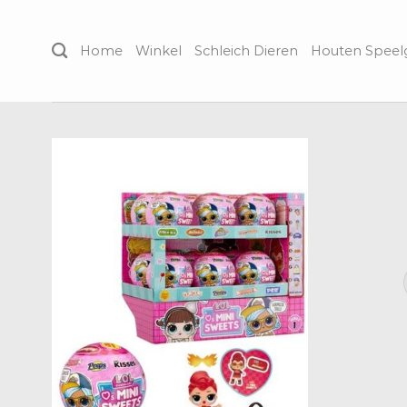
Skip
to
Home
Winkel
Schleich Dieren
Houten Spee
content