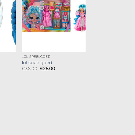
LOL SPEELGOED
lol speelgoed
€
36.00
€
26.00