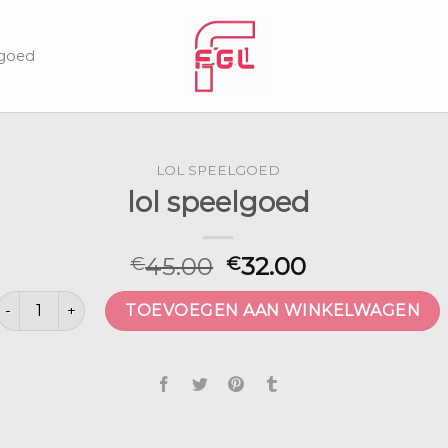
lgoed
LOL SPEELGOED
lol speelgoed
45.00
32.00
€
€
lol speelgoed aantal
TOEVOEGEN AAN WINKELWAGEN