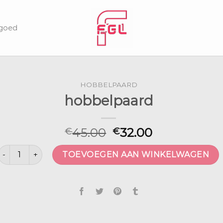
lgoed
HOBBELPAARD
hobbelpaard
45.00
32.00
€
€
hobbelpaard aantal
TOEVOEGEN AAN WINKELWAGEN