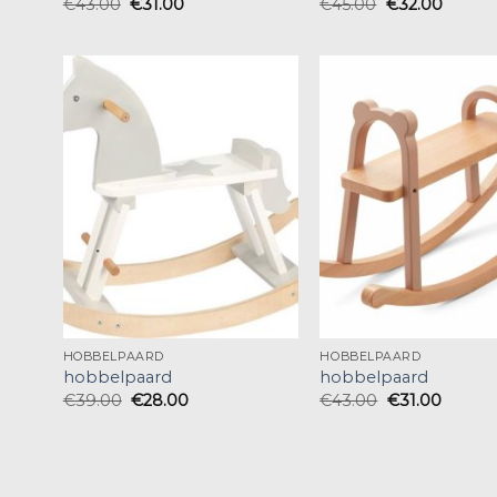
€
43.00
€
31.00
€
45.00
€
32.00
HOBBELPAARD
HOBBELPAARD
hobbelpaard
hobbelpaard
€
39.00
€
28.00
€
43.00
€
31.00