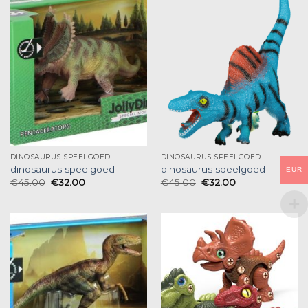
DINOSAURUS SPEELGOED
DINOSAURUS SPEELGOED
dinosaurus speelgoed
dinosaurus speelgoed
EUR
€
45.00
€
32.00
€
45.00
€
32.00