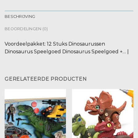
BESCHRIJVING
BEOORDELINGEN (0)
Voordeelpakket: 12 Stuks Dinosaurussen
Dinosaurus Speelgoed Dinosaurus Speelgoed +… |
GERELATEERDE PRODUCTEN