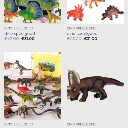
DINO SPEELGOED
DINO SPEELGOED
dino speelgoed
dino speelgoed
€
43.00
€
31.00
€
43.00
€
31.00
DINO SPEELGOED
DINO SPEELGOED