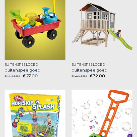
BUITENSPEELGOED
BUITENSPEELGOED
buitenspeelgoed
buitenspeelgoed
€
38.00
€
27.00
€
45.00
€
32.00