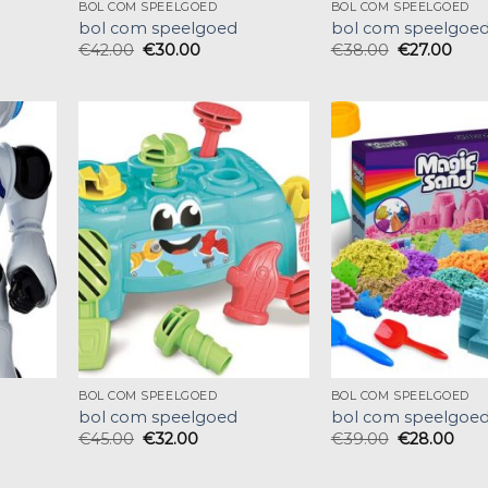
BOL COM SPEELGOED
BOL COM SPEELGOED
bol com speelgoed
bol com speelgoe
€
42.00
€
30.00
€
38.00
€
27.00
BOL COM SPEELGOED
BOL COM SPEELGOED
bol com speelgoed
bol com speelgoe
€
45.00
€
32.00
€
39.00
€
28.00