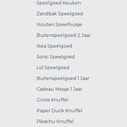
Speelgoed Keuken
Zandbak Speelgoed
Houten Speelhuisje
Buitenspeelgoed 2 Jaar
Ikea Speelgoed
Sonic Speelgoed
Lol Speelgoed
Buitenspeelgoed 1 Jaar
Cadeau Meisje 1 Jaar
Grote Knuffel
Paper Duck Knuffel
Pikachu Knuffel