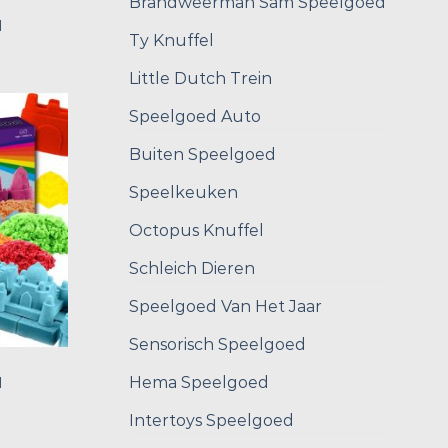
Brandweerman Sam Speelgoed
d
Ty Knuffel
Little Dutch Trein
Speelgoed Auto
Buiten Speelgoed
Speelkeuken
Octopus Knuffel
Schleich Dieren
Speelgoed Van Het Jaar
Sensorisch Speelgoed
Hema Speelgoed
d
Intertoys Speelgoed