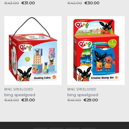
€
43.00
€
31.00
€
42.00
€
30.00
BING SPEELGOED
BING SPEELGOED
bing speelgoed
bing speelgoed
€
43.00
€
31.00
€
41.00
€
29.00