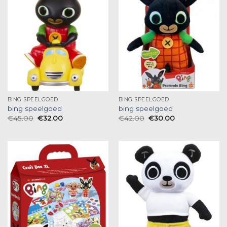
BING SPEELGOED
BING SPEELGOED
bing speelgoed
bing speelgoed
€
45.00
€
32.00
€
42.00
€
30.00