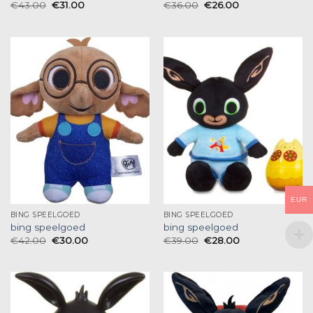
€
43.00
€
31.00
€
36.00
€
26.00
EUR
BING SPEELGOED
BING SPEELGOED
bing speelgoed
bing speelgoed
€
42.00
€
30.00
€
39.00
€
28.00